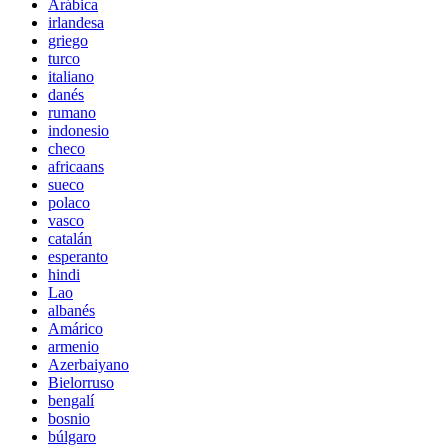
Arábica
irlandesa
griego
turco
italiano
danés
rumano
indonesio
checo
africaans
sueco
polaco
vasco
catalán
esperanto
hindi
Lao
albanés
Amárico
armenio
Azerbaiyano
Bielorruso
bengalí
bosnio
búlgaro