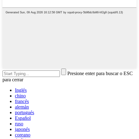
Presione enter para buscar o ESC
para cerrar
Inglés
chino
francés
alemán
portugués
Español
ruso
japonés
coreano