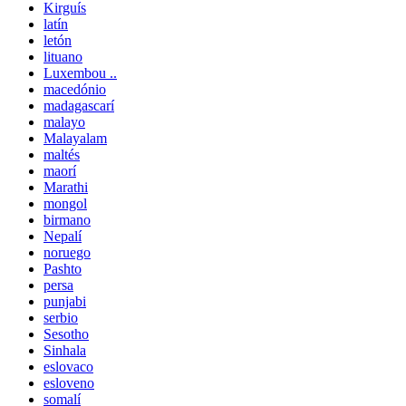
Kirguís
latín
letón
lituano
Luxembou ..
macedónio
madagascarí
malayo
Malayalam
maltés
maorí
Marathi
mongol
birmano
Nepalí
noruego
Pashto
persa
punjabi
serbio
Sesotho
Sinhala
eslovaco
esloveno
somalí