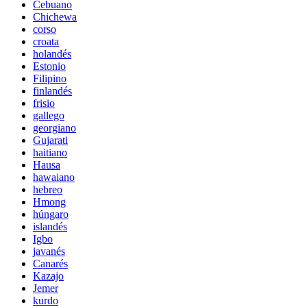
Cebuano
Chichewa
corso
croata
holandés
Estonio
Filipino
finlandés
frisio
gallego
georgiano
Gujarati
haitiano
Hausa
hawaiano
hebreo
Hmong
húngaro
islandés
Igbo
javanés
Canarés
Kazajo
Jemer
kurdo